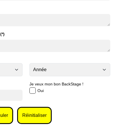
(*)
Je veux mon bon BackStage !
Oui
uler
Réinitialiser