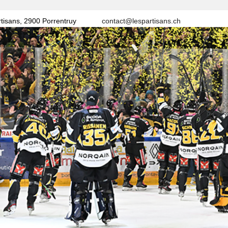
tisans, 2900 Porrentruy
contact@lespartisans.ch