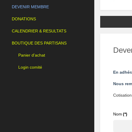
DEVENIR MEMBRE
DONATIONS
CALENDRIER & RESULTATS
BOUTIQUE DES PARTISANS
Deve
Panier d'achat
Login comité
En adhéra
Nous rem
Cotisation
Nom
(*)