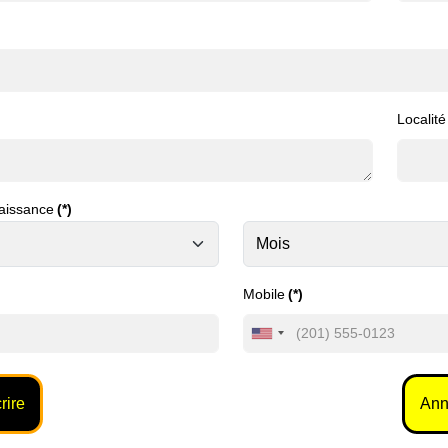
Localité
aissance
(*)
Mobile
(*)
United
States
+1
rire
Ann