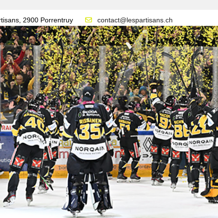
tisans, 2900 Porrentruy
contact@lespartisans.ch