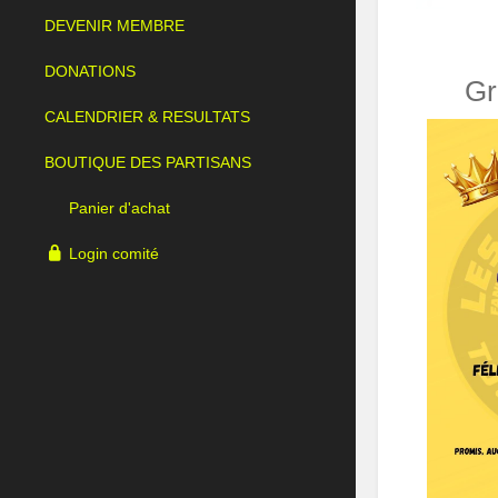
DEVENIR MEMBRE
DONATIONS
Gr
CALENDRIER & RESULTATS
BOUTIQUE DES PARTISANS
Panier d'achat
Login comité