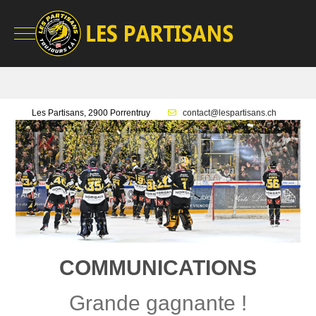
Mobile Menu Toggle
Les Partisans, 2900 Porrentruy
contact@lespartisans.ch
COMMUNICATIONS
Grande gagnante !