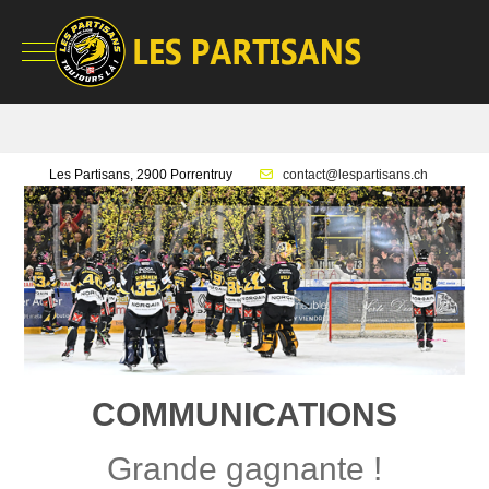
Mobile Menu Toggle
Les Partisans, 2900 Porrentruy
contact@lespartisans.ch
COMMUNICATIONS
Grande gagnante !