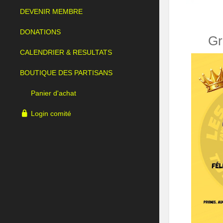
DEVENIR MEMBRE
DONATIONS
Gr
CALENDRIER & RESULTATS
BOUTIQUE DES PARTISANS
Panier d'achat
Login comité