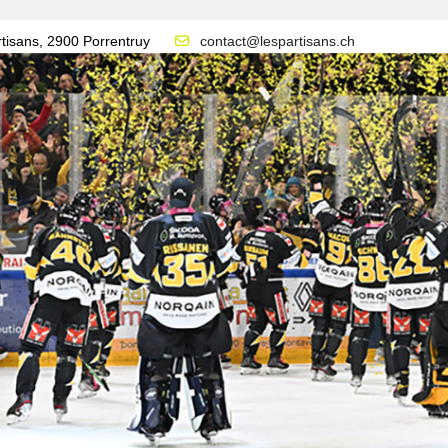
tisans, 2900 Porrentruy
contact@lespartisans.ch