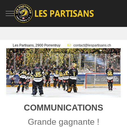
Mobile Menu Toggle
Les Partisans, 2900 Porrentruy
contact@lespartisans.ch
COMMUNICATIONS
Grande gagnante !