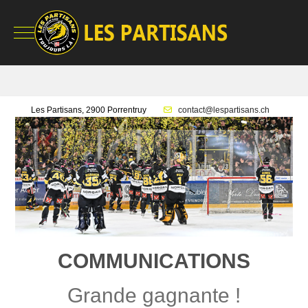
Mobile Menu Toggle
Les Partisans, 2900 Porrentruy
contact@lespartisans.ch
COMMUNICATIONS
Grande gagnante !