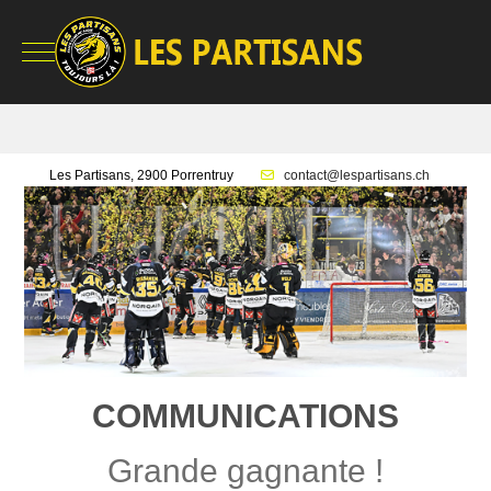
Mobile Menu Toggle
Les Partisans, 2900 Porrentruy
contact@lespartisans.ch
COMMUNICATIONS
Grande gagnante !