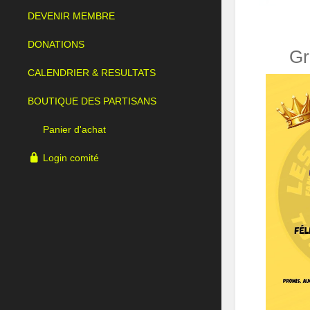
DEVENIR MEMBRE
DONATIONS
Gr
CALENDRIER & RESULTATS
BOUTIQUE DES PARTISANS
Panier d'achat
Login comité