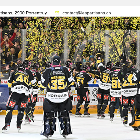
tisans, 2900 Porrentruy
contact@lespartisans.ch