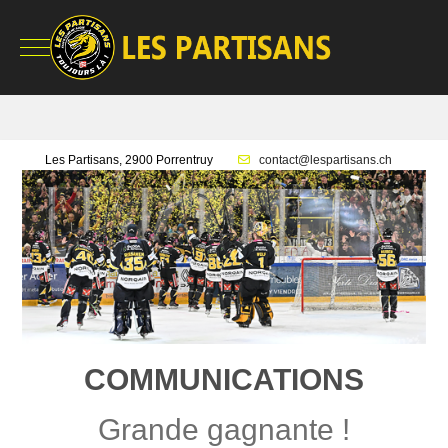
Mobile Menu Toggle
Les Partisans, 2900 Porrentruy
contact@lespartisans.ch
COMMUNICATIONS
Grande gagnante !