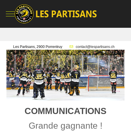
Mobile Menu Toggle
Les Partisans, 2900 Porrentruy
contact@lespartisans.ch
COMMUNICATIONS
Grande gagnante !