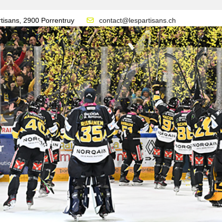
tisans, 2900 Porrentruy
contact@lespartisans.ch