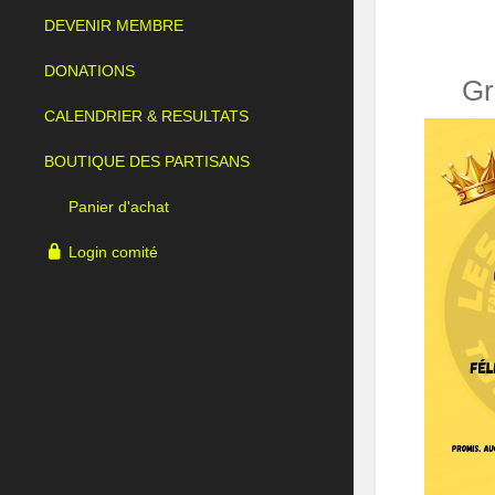
DEVENIR MEMBRE
DONATIONS
Gr
CALENDRIER & RESULTATS
BOUTIQUE DES PARTISANS
Panier d'achat
Login comité