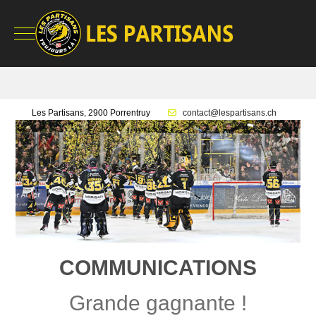
Mobile Menu Toggle
Les Partisans, 2900 Porrentruy
contact@lespartisans.ch
COMMUNICATIONS
Grande gagnante !