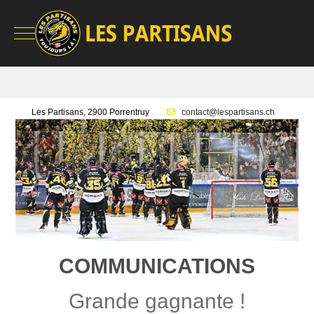
Mobile Menu Toggle
Les Partisans, 2900 Porrentruy
contact@lespartisans.ch
COMMUNICATIONS
Grande gagnante !