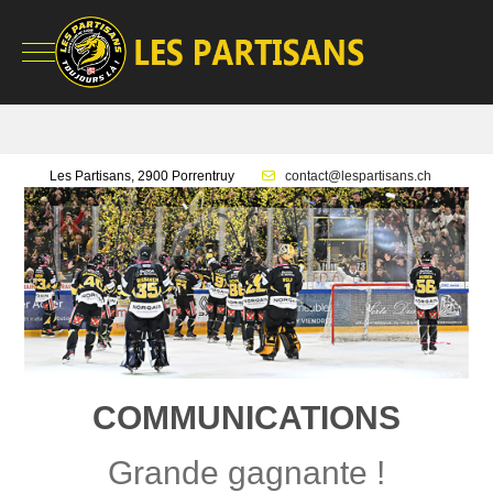
Mobile Menu Toggle
Les Partisans, 2900 Porrentruy
contact@lespartisans.ch
COMMUNICATIONS
Grande gagnante !