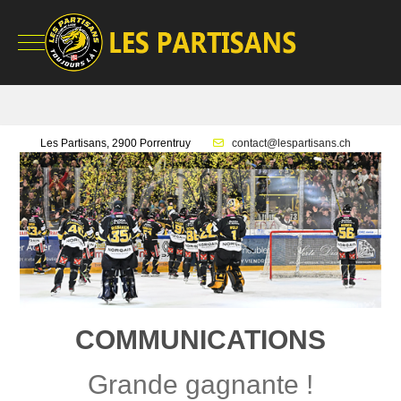
Mobile Menu Toggle
Les Partisans, 2900 Porrentruy
contact@lespartisans.ch
COMMUNICATIONS
Grande gagnante !