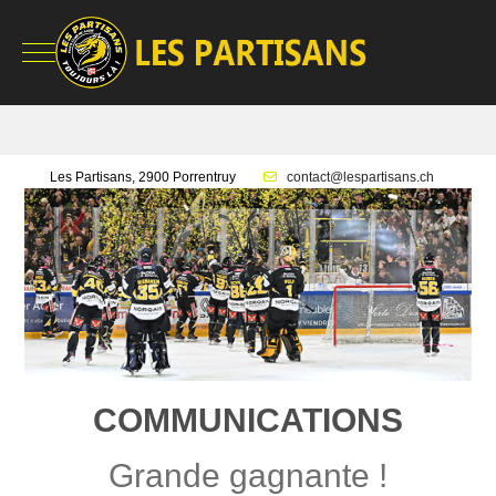
Mobile Menu Toggle
Les Partisans, 2900 Porrentruy
contact@lespartisans.ch
COMMUNICATIONS
Grande gagnante !