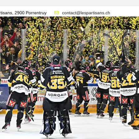
tisans, 2900 Porrentruy
contact@lespartisans.ch