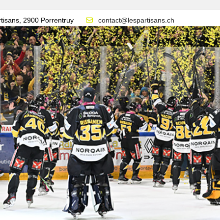
tisans, 2900 Porrentruy
contact@lespartisans.ch