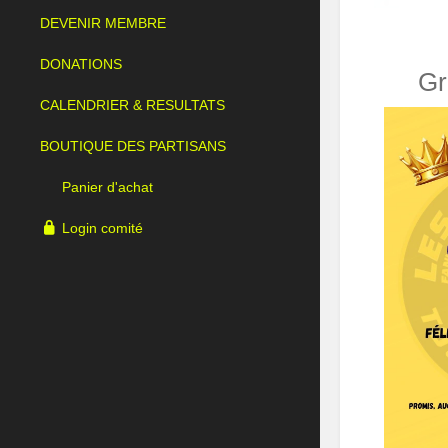
DEVENIR MEMBRE
DONATIONS
Gr
CALENDRIER & RESULTATS
BOUTIQUE DES PARTISANS
Panier d'achat
Login comité