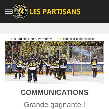
Mobile Menu Toggle
Les Partisans, 2900 Porrentruy
contact@lespartisans.ch
COMMUNICATIONS
Grande gagnante !