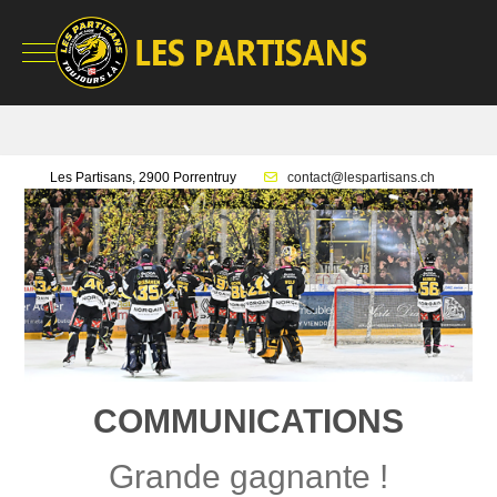
Mobile Menu Toggle
Les Partisans, 2900 Porrentruy
contact@lespartisans.ch
COMMUNICATIONS
Grande gagnante !