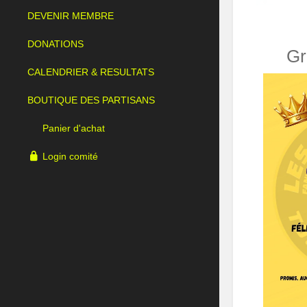
DEVENIR MEMBRE
DONATIONS
Gr
CALENDRIER & RESULTATS
BOUTIQUE DES PARTISANS
Panier d'achat
Login comité