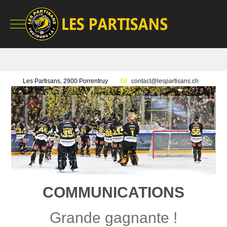
Mobile Menu Toggle
Les Partisans, 2900 Porrentruy
contact@lespartisans.ch
COMMUNICATIONS
Grande gagnante !