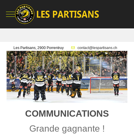
Mobile Menu Toggle
Les Partisans, 2900 Porrentruy
contact@lespartisans.ch
COMMUNICATIONS
Grande gagnante !