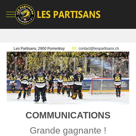
Mobile Menu Toggle
Les Partisans, 2900 Porrentruy
contact@lespartisans.ch
COMMUNICATIONS
Grande gagnante !