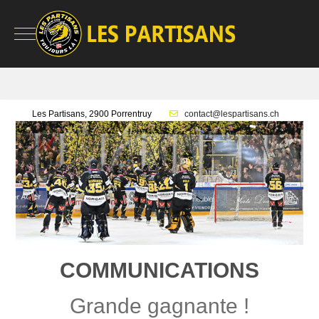
Mobile Menu Toggle
Les Partisans, 2900 Porrentruy
contact@lespartisans.ch
COMMUNICATIONS
Grande gagnante !