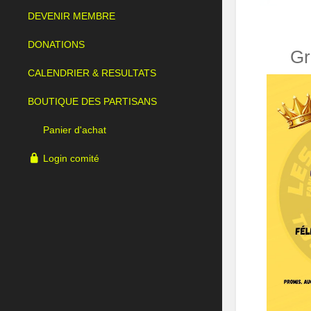
DEVENIR MEMBRE
DONATIONS
Gr
CALENDRIER & RESULTATS
BOUTIQUE DES PARTISANS
Panier d'achat
Login comité