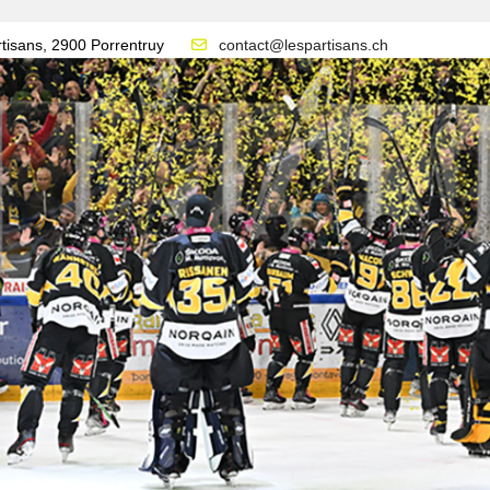
tisans, 2900 Porrentruy
contact@lespartisans.ch