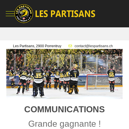
Mobile Menu Toggle
Les Partisans, 2900 Porrentruy
contact@lespartisans.ch
COMMUNICATIONS
Grande gagnante !