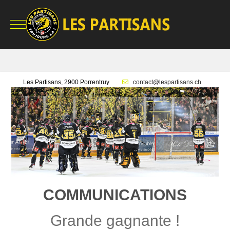
Mobile Menu Toggle
Les Partisans, 2900 Porrentruy
contact@lespartisans.ch
COMMUNICATIONS
Grande gagnante !