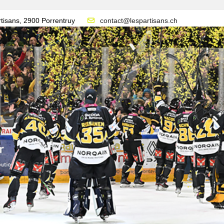
tisans, 2900 Porrentruy
contact@lespartisans.ch