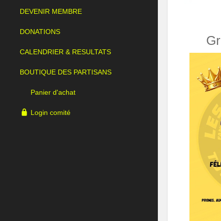
DEVENIR MEMBRE
DONATIONS
Gr
CALENDRIER & RESULTATS
BOUTIQUE DES PARTISANS
Panier d'achat
Login comité