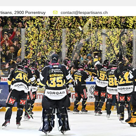
tisans, 2900 Porrentruy
contact@lespartisans.ch