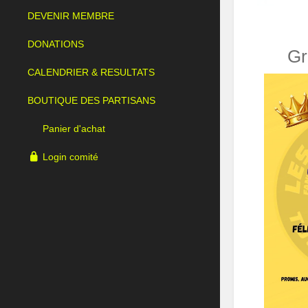
DEVENIR MEMBRE
DONATIONS
Gr
CALENDRIER & RESULTATS
BOUTIQUE DES PARTISANS
Panier d'achat
Login comité