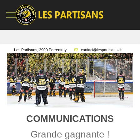
Mobile Menu Toggle
Les Partisans, 2900 Porrentruy
contact@lespartisans.ch
COMMUNICATIONS
Grande gagnante !