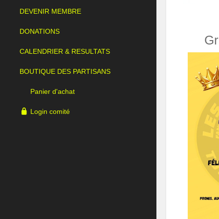
DEVENIR MEMBRE
DONATIONS
Gr
CALENDRIER & RESULTATS
BOUTIQUE DES PARTISANS
Panier d'achat
Login comité