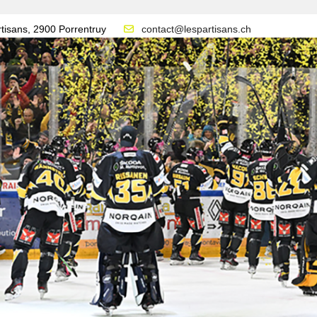
tisans, 2900 Porrentruy
contact@lespartisans.ch