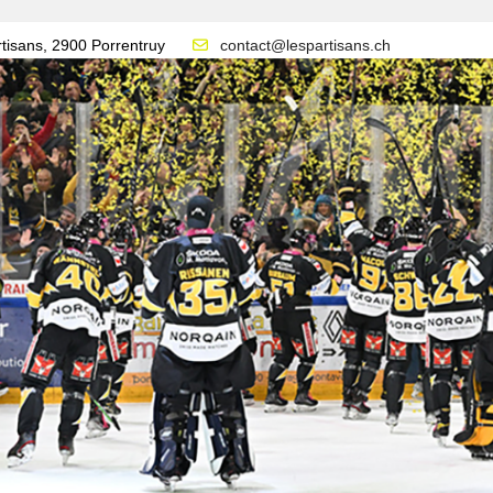
tisans, 2900 Porrentruy
contact@lespartisans.ch