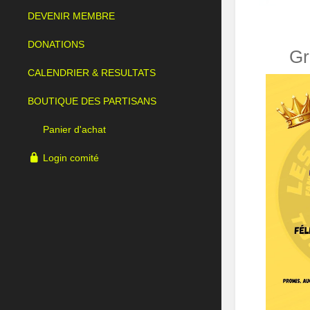
DEVENIR MEMBRE
DONATIONS
Gr
CALENDRIER & RESULTATS
BOUTIQUE DES PARTISANS
Panier d'achat
Login comité