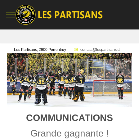
Mobile Menu Toggle
Les Partisans, 2900 Porrentruy
contact@lespartisans.ch
COMMUNICATIONS
Grande gagnante !