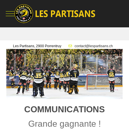
Mobile Menu Toggle
Les Partisans, 2900 Porrentruy
contact@lespartisans.ch
COMMUNICATIONS
Grande gagnante !