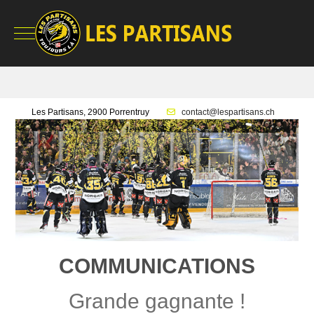
Mobile Menu Toggle
Les Partisans, 2900 Porrentruy
contact@lespartisans.ch
COMMUNICATIONS
Grande gagnante !