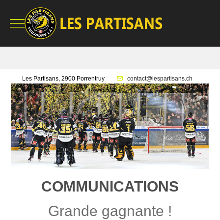
Mobile Menu Toggle
Les Partisans, 2900 Porrentruy
contact@lespartisans.ch
COMMUNICATIONS
Grande gagnante !