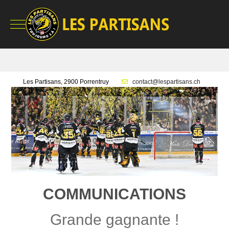
Mobile Menu Toggle
Les Partisans, 2900 Porrentruy
contact@lespartisans.ch
COMMUNICATIONS
Grande gagnante !