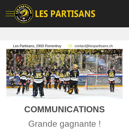
Mobile Menu Toggle
Les Partisans, 2900 Porrentruy
contact@lespartisans.ch
COMMUNICATIONS
Grande gagnante !