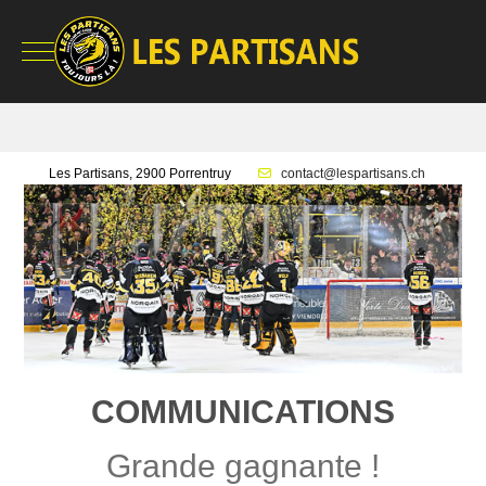
Mobile Menu Toggle
Les Partisans, 2900 Porrentruy
contact@lespartisans.ch
COMMUNICATIONS
Grande gagnante !