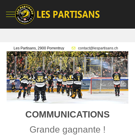
Mobile Menu Toggle
Les Partisans, 2900 Porrentruy
contact@lespartisans.ch
COMMUNICATIONS
Grande gagnante !