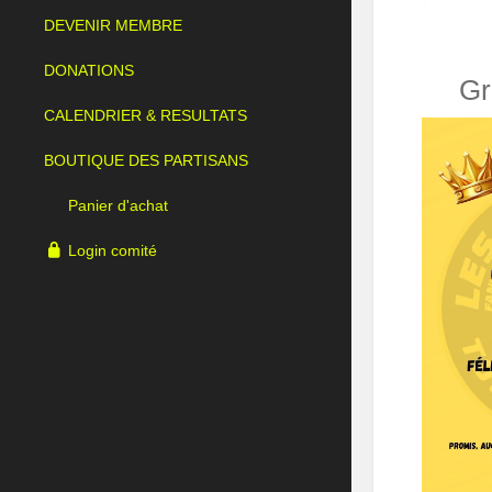
DEVENIR MEMBRE
DONATIONS
Gr
CALENDRIER & RESULTATS
BOUTIQUE DES PARTISANS
Panier d'achat
Login comité