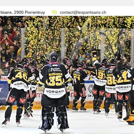
tisans, 2900 Porrentruy
contact@lespartisans.ch