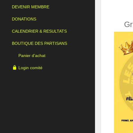
DEVENIR MEMBRE
DONATIONS
Gr
CALENDRIER & RESULTATS
BOUTIQUE DES PARTISANS
Panier d'achat
Login comité