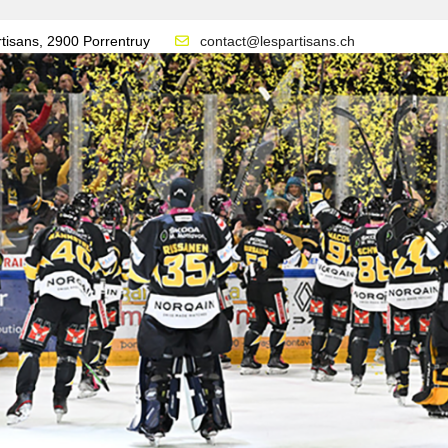
tisans, 2900 Porrentruy
contact@lespartisans.ch