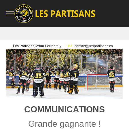
Mobile Menu Toggle
Les Partisans, 2900 Porrentruy
contact@lespartisans.ch
COMMUNICATIONS
Grande gagnante !