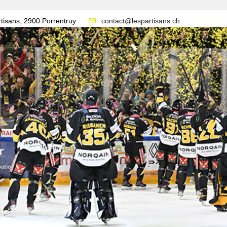
tisans, 2900 Porrentruy
contact@lespartisans.ch