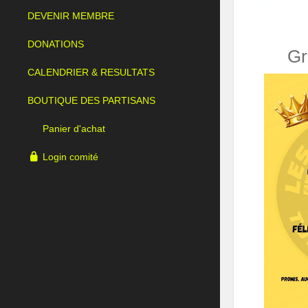
DEVENIR MEMBRE
DONATIONS
Gr
CALENDRIER & RESULTATS
BOUTIQUE DES PARTISANS
Panier d'achat
Login comité