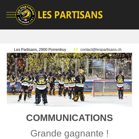
Mobile Menu Toggle
Les Partisans, 2900 Porrentruy
contact@lespartisans.ch
COMMUNICATIONS
Grande gagnante !