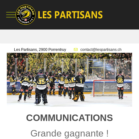
Mobile Menu Toggle
Les Partisans, 2900 Porrentruy
contact@lespartisans.ch
COMMUNICATIONS
Grande gagnante !