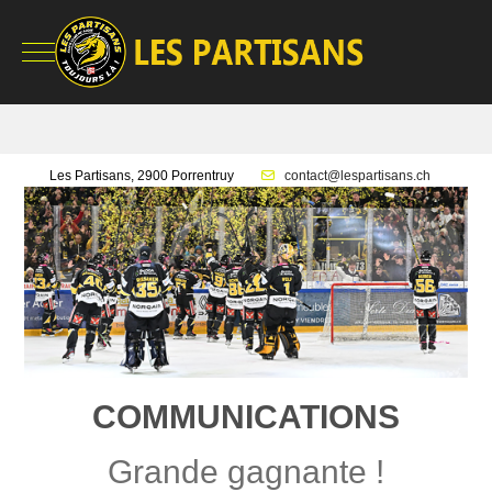
Mobile Menu Toggle
Les Partisans, 2900 Porrentruy
contact@lespartisans.ch
COMMUNICATIONS
Grande gagnante !