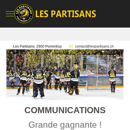
Mobile Menu Toggle
Les Partisans, 2900 Porrentruy
contact@lespartisans.ch
COMMUNICATIONS
Grande gagnante !